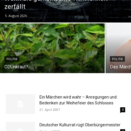
zerfällt
5. August 2026
POLITIK
POLITIK
CDUnkraut?
Das Märc
Ein Märchen wird wahr – Anregungen und
Bedenken zur Weihefeier des Schlosses
21. April 2007
0
Deutscher Kulturrat rügt Oberbürgermeister