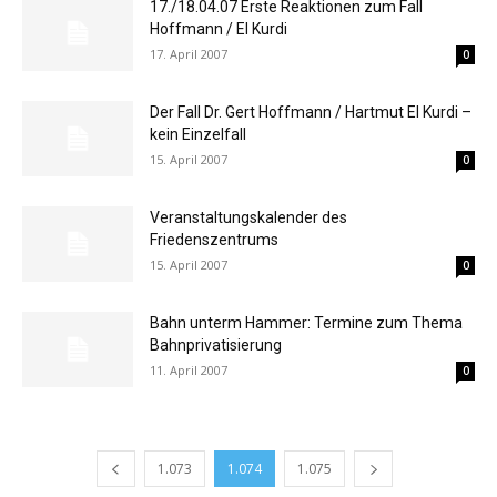
17./18.04.07 Erste Reaktionen zum Fall
Hoffmann / El Kurdi
17. April 2007
0
Der Fall Dr. Gert Hoffmann / Hartmut El Kurdi –
kein Einzelfall
15. April 2007
0
Veranstaltungskalender des
Friedenszentrums
15. April 2007
0
Bahn unterm Hammer: Termine zum Thema
Bahnprivatisierung
11. April 2007
0
1.073
1.074
1.075