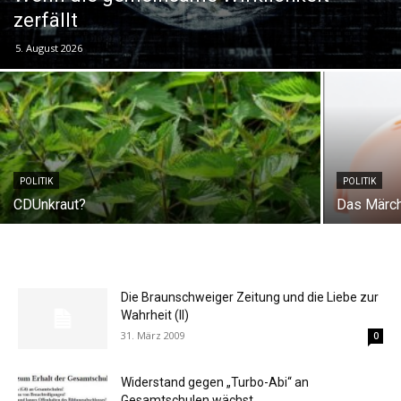
zerfällt
5. August 2026
POLITIK
POLITIK
CDUnkraut?
Das Märc
Die Braunschweiger Zeitung und die Liebe zur
Wahrheit (II)
31. März 2009
0
Widerstand gegen „Turbo-Abi“ an
Gesamtschulen wächst