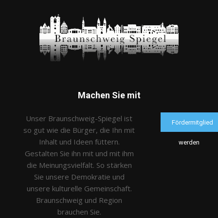
Machen Sie mit
Unser Braunschweig-Spiegel ist
Fördermitglied
so gut wie die Bürger, die Ihn mit
Inhalt und Ideen füttern.
werden
Gestalten Sie ihn mit und mit ihm
die Meinungsvielfalt. So stärken
Sie unsere Demokratie und
unsere kulturelle Gemeinschaft.
Braunschweig und Region
brauchen Sie.