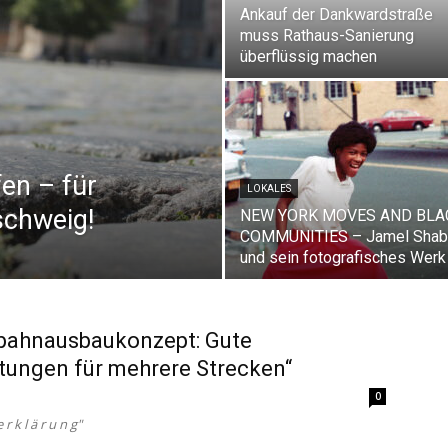
Ankauf der Dankwardstraße
muss Rathaus-Sanierung
überflüssig machen
fen – für
LOKALES
schweig!
NEW YORK MOVES AND BLA
COMMUNITIES – Jamel Shab
und sein fotografisches Werk
bahnausbaukonzept: Gute
ungen für mehrere Strecken“
0
e r k l ä r u n g"