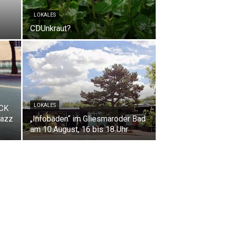
LOKALES
CDUnkraut?
LOKALES
CK
azz
„Infobaden“ im Gliesmaroder Bad
am 10.August, 16 bis 18 Uhr