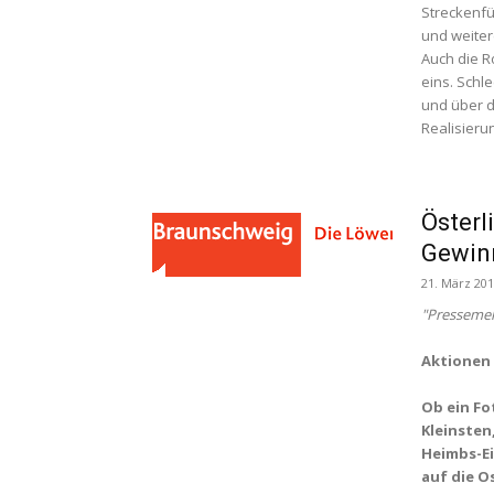
Streckenfü
und weiter
Auch die R
eins. Sch
und über d
Realisieru
Österl
Gewin
21. März 20
"Presseme
Aktionen 
Ob
ein Fo
Kleinsten
Heimbs-Ei
auf die O