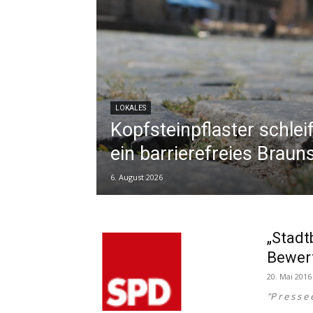
LOKALES
Kopfsteinpflaster schlei
ein barrierefreies Braun
6. August 2026
„Stadt
Bewert
20. Mai 2016
"P r e s s e 