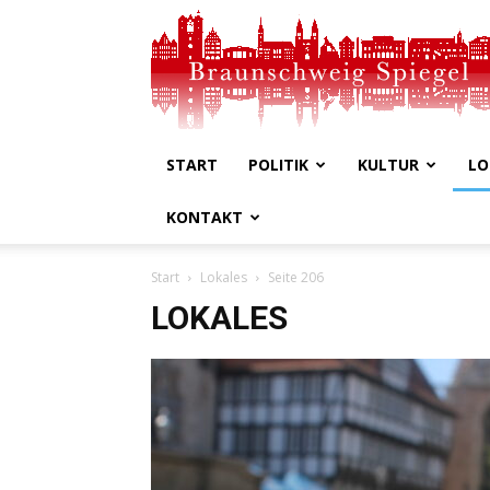
Braunschweig
Spiegel
START
POLITIK
KULTUR
LO
KONTAKT
Start
Lokales
Seite 206
LOKALES