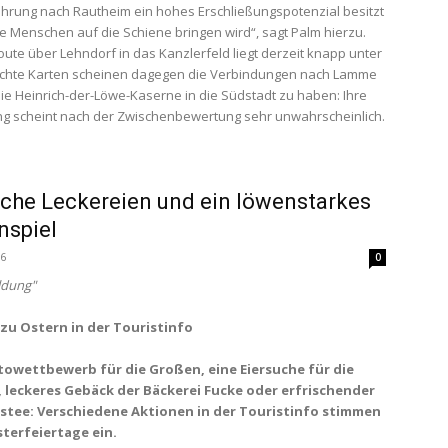
hrung nach Rautheim ein hohes Erschließungspotenzial besitzt
e Menschen auf die Schiene bringen wird“, sagt Palm hierzu.
oute über Lehndorf in das Kanzlerfeld liegt derzeit knapp unter
lechte Karten scheinen dagegen die Verbindungen nach Lamme
ie Heinrich-der-Löwe-Kaserne in die Südstadt zu haben: Ihre
ng scheint nach der Zwischenbewertung sehr unwahrscheinlich.
iche Leckereien und ein löwenstarkes
nspiel
16
0
ldung"
zu Ostern in der Touristinfo
towettbewerb für die Großen, eine Eiersuche für die
, leckeres Gebäck der Bäckerei Fucke oder erfrischender
stee: Verschiedene Aktionen in der Touristinfo stimmen
sterfeiertage ein.