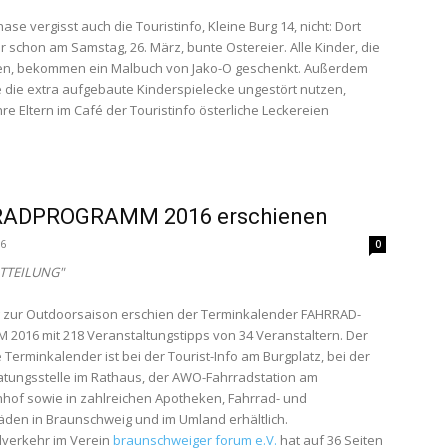
ase vergisst auch die Touristinfo, Kleine Burg 14, nicht: Dort
er schon am Samstag, 26. März, bunte Ostereier. Alle Kinder, die
den, bekommen ein Malbuch von Jako-O geschenkt. Außerdem
 die extra aufgebaute Kinderspielecke ungestört nutzen,
re Eltern im Café der Touristinfo österliche Leckereien
.
ADPROGRAMM 2016 erschienen
16
0
TTEILUNG"
g zur Outdoorsaison erschien der Terminkalender FAHRRAD-
016 mit 218 Veranstaltungstipps von 34 Veranstaltern. Der
 Terminkalender ist bei der Tourist-Info am Burgplatz, bei der
tungsstelle im Rathaus, der AWO-Fahrradstation am
of sowie in zahlreichen Apotheken, Fahrrad- und
äden in Braunschweig und im Umland erhältlich.
dverkehr im Verein
braunschweiger forum e.V.
hat auf 36 Seiten