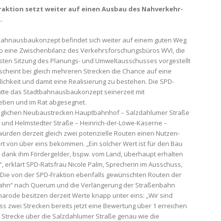
raktion setzt weiter auf einen Ausbau des Nahverkehr-
.
bahnausbaukonzept befindet sich weiter auf einem guten Weg
b eine Zwischenbilanz des Verkehrsforschungsbüros WVI, die
gsten Sitzung des Planungs- und Umweltausschusses vorgestellt
scheint bei gleich mehreren Strecken die Chance auf eine
ichkeit und damit eine Realisierung zu bestehen. Die SPD-
atte das Stadtbahnausbaukonzept seinerzeit mit
eben und im Rat abgesegnet.
öglichen Neubaustrecken Hauptbahnhof – Salzdahlumer Straße
 und Helmstedter Straße – Heinrich-der-Löwe-Kaserne –
ürden derzeit gleich zwei potenzielle Routen einen Nutzen-
t von über eins bekommen. „Ein solcher Wert ist für den Bau
m dank ihm Fördergelder, bspw. vom Land, überhaupt erhalten
, erklärt SPD-Ratsfrau Nicole Palm, Sprecherin im Ausschuss,
 Die von der SPD-Fraktion ebenfalls gewünschten Routen der
hn“ nach Querum und die Verlängerung der Straßenbahn
arode besitzen derzeit Werte knapp unter eins: „Wir sind
ass zwei Strecken bereits jetzt eine Bewertung über 1 erreichen
 Strecke über die Salzdahlumer Straße genau wie die