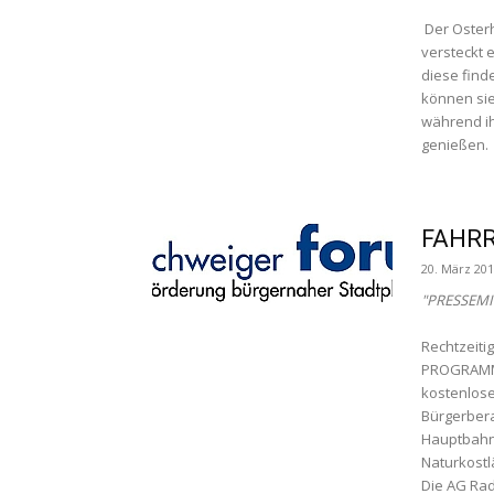
Der Osterh
versteckt 
diese fin
können sie
während ih
genießen
FAHRR
20. März 20
"PRESSEMI
Rechtzeiti
PROGRAMM 2
kostenlose
Bürgerbera
Hauptbahnh
Naturkostl
Die AG Ra