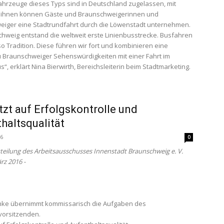
ahrzeuge dieses Typs sind in Deutschland zugelassen, mit
 ihnen können Gäste und Braunschweigerinnen und
iger eine Stadtrundfahrt durch die Löwenstadt unternehmen.
chweig entstand die weltweit erste Linienbusstrecke. Busfahren
so Tradition. Diese führen wir fort und kombinieren eine
 Braunschweiger Sehenswürdigkeiten mit einer Fahrt im
“, erklärt Nina Bierwirth, Bereichsleiterin beim Stadtmarketing.
tzt auf Erfolgskontrolle und
haltsqualität
16
0
tteilung des Arbeitsausschusses Innenstadt Braunschweig e. V.
rz 2016 -
chke übernimmt kommissarisch die Aufgaben des
vorsitzenden.