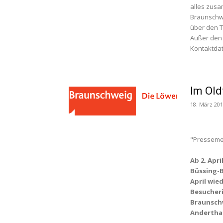
alles zus
Braunschw
über den T
Außer den 
Kontaktdat
Im Old
18. März 20
"Presseme
Ab 2. Apr
Büssing-
April wie
Besucher
Braunsch
Andertha