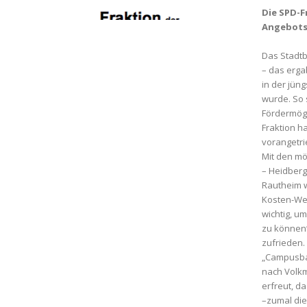
Die SPD-F
Angebots
Das Stadt
– das erga
in der jün
wurde. So 
Fördermögl
Fraktion h
vorangetri
Mit den m
– Heidberg
Rautheim w
Kosten-Wer
wichtig, u
zu können“
zufrieden.
„Campusba
nach Volkm
erfreut, d
–zumal die