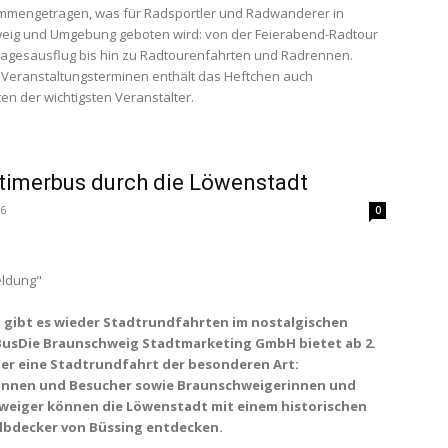
ammengetragen, was für Radsportler und Radwanderer in
eig und Umgebung geboten wird: von der Feierabend-Radtour
agesausflug bis hin zu Radtourenfahrten und Radrennen.
Veranstaltungsterminen enthält das Heftchen auch
en der wichtigsten Veranstalter.
timerbus durch die Löwenstadt
16
0
ldung"
il gibt es wieder Stadtrundfahrten im nostalgischen
BusDie Braunschweig Stadtmarketing GmbH bietet ab 2.
der eine Stadtrundfahrt der besonderen Art:
innen und Besucher sowie Braunschweigerinnen und
weiger können die Löwenstadt mit einem historischen
lbdecker von Büssing entdecken.