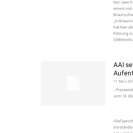
Nur zwei F
einem von
Braunschwe
„In Brauns
hat hier al
Führung zu
Oldtimerbus
AAI se
Aufent
17. März 20
- Pressemi
vom 16. Mä
Olaf Jaes
Vorstands