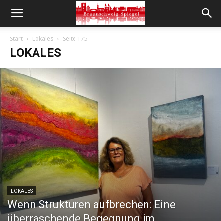
Start
Lokales
Seite 175
LOKALES
LOKALES
Wenn Strukturen aufbrechen: Eine
überraschende Begegnung im