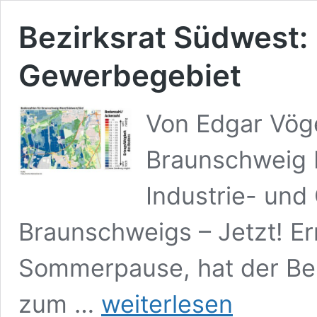
Bezirksrat Südwest:
Gewerbegebiet
Von Edgar Vöge
Braunschweig E
Industrie- un
Braunschweigs – Jetzt! Er
Sommerpause, hat der Bez
Bezirksrat
zum …
weiterlesen
Südwest: