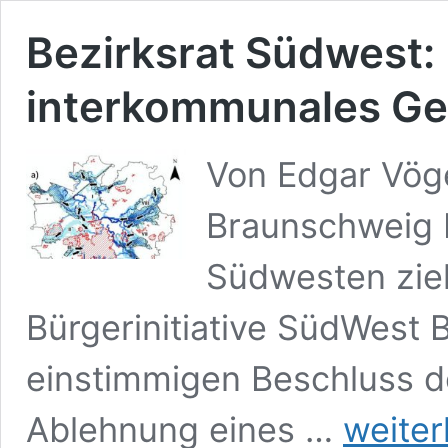
Bezirksrat Südwest: 
interkommunales G
Von Edgar Vöge
Braunschweig E
Südwesten zie
Bürgerinitiative SüdWest
einstimmigen Beschluss d
Bezirksrat
Ablehnung eines …
weiter
Südwest: