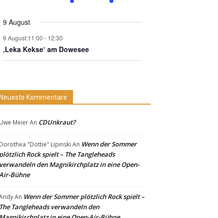
Neueste Kommentare
CDUnkraut?
Uwe Meier
An