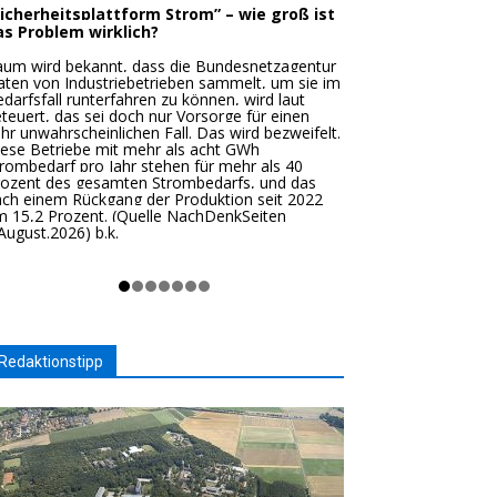
ertrauen in den Staat sinkt laut Umfrage
uf Tiefstwert
ie Menschen in Deutschland vertrauen einer
mfrage zufolge so wenig in die
andlungsfähigkeit des Staates wie noch nie.
as Vertrauen der Menschen in
eutschland in den Staat ist auf einen
euen Tiefpunkt gesunken. Lediglich 17
rozent trauen dem Staat zu, seine
ufgaben zu erfüllen, wie aus einer Forsa-
mfrage im Auftrag des Deutschen
eamtenbundes hervorgeht. Das sind
echs Prozentpunkte weniger als im
ergangenen Jahr.
en größten Verbesserungsbedarf sehen 55
rozent der Befragten beim Thema soziale
icherungssysteme und Rente. Auf Platz zwei
lgt die wirtschaftliche Entwicklung und
rbeitsplatzsicherheit mit 54 Prozent. Mehr
s die Hälfte der Befragten, nämlich 53
rozent, sehen zudem dringenden
chholbedarf bei der Infrastruktur,
nsbesondere bei Straße und Schiene. (Quelle
e Zeit 30.7.2026) b.k.