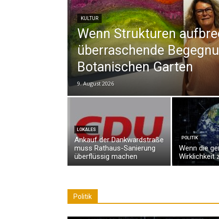
KULTUR
Wenn Strukturen aufbre
überraschende Begegnu
Botanischen Garten
9. August 2026
LOKALES
Ankauf der Dankwardstraße
POLITIK
muss Rathaus-Sanierung
Wenn die g
überflüssig machen
Wirklichkeit z
Politik