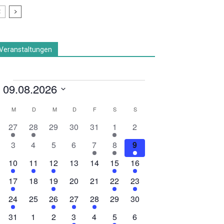
„Kommt lesen, kommt hören!“ Eine
interessante Aktion, bei der jede(r)
mitmachen kann
11. Juli 2026
Peter Brandt in der Martinikirche: neue
Entspannungspolitik ist notwendig,
machbar – und keineswegs weltfremd
9. Juli 2026
Veranstaltungen