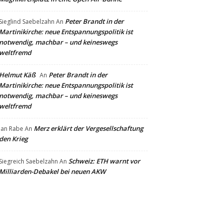
Wenn der Sommer
Dorothea "Dottie" Lipinski
An
plötzlich Rock spielt – The Tangleheads
verwandeln den Magnikirchplatz in eine Open-
Air-Bühne
Wenn der Sommer plötzlich Rock spielt –
Andy
An
The Tangleheads verwandeln den
Magnikirchplatz in eine Open-Air-Bühne
Peter Brandt in der
Sieglind Saebelzahn
An
Martinikirche: neue Entspannungspolitik ist
notwendig, machbar – und keineswegs
weltfremd
Helmut Käß
Peter Brandt in der
An
Martinikirche: neue Entspannungspolitik ist
notwendig, machbar – und keineswegs
weltfremd
Merz erklärt der Vergesellschaftung
Jan Rabe
An