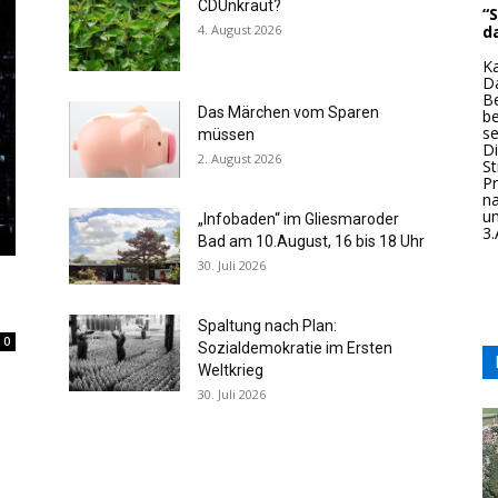
CDUnkraut?
V
4. August 2026
a
D
U
H
Das Märchen vom Sparen
D
müssen
D
n
2. August 2026
P
A
U
„Infobaden“ im Gliesmaroder
B
Bad am 10.August, 16 bis 18 Uhr
s
v
30. Juli 2026
D
P
S
fo
Spaltung nach Plan:
A
0
Sozialdemokratie im Ersten
al
Weltkrieg
P
Na
30. Juli 2026
i
Di