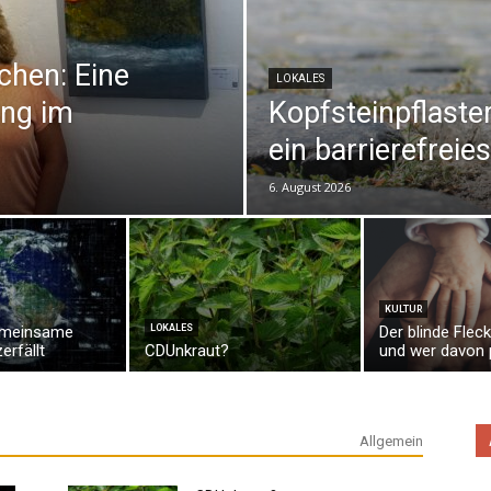
chen: Eine
LOKALES
ng im
Kopfsteinpflaster
ein barrierefrei
6. August 2026
KULTUR
emeinsame
LOKALES
Der blinde Fleck
erfällt
CDUnkraut?
und wer davon p
Allgemein